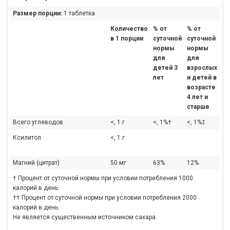
Размер порции:
1 таблетка
Количество
% от
% от
в 1 порции
суточной
суточной
нормы
нормы
для
для
детей 3
взрослых
лет
и детей в
возрасте
4 лет и
старше
Всего углеводов
<, 1 г
<, 1%†
<, 1%‡
Ксилитол
<, 1 г
Магний (цитрат)
50 мг
63%
12%
†
Процент от суточной нормы при условии потребления 1000
калорий в день.
†† Процент от суточной нормы при условии потребления 2000
калорий в день.
Не является существенным источником сахара.