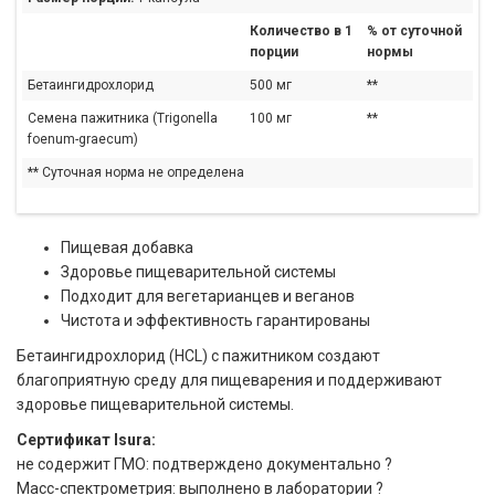
Количество в 1
% от суточной
порции
нормы
Бетаингидрохлорид
500 мг
**
Семена пажитника (Trigonella
100 мг
**
foenum-graecum)
** Суточная норма не определена
Пищевая добавка
Здоровье пищеварительной системы
Подходит для вегетарианцев и веганов
Чистота и эффективность гарантированы
Бетаингидрохлорид (HCL) с пажитником создают
благоприятную среду для пищеварения и поддерживают
здоровье пищеварительной системы.
Сертификат Isura:
не содержит ГМО: подтверждено документально ?
Масс-спектрометрия: выполнено в лаборатории ?