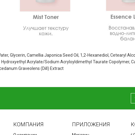
ater, Glycerin, Camellia Japonica Seed Oil, 1,2-Hexanediol, Cetearyl Alc
, Hydroxyethyl Acrylate/Sodium Acryloyldimethyl Taurate Copolymer, C
edanum Graveolens (Dill) Extract
КОМПАНИЯ
ПРИЛОЖЕНИЯ
К
г.
О компании
Магазин