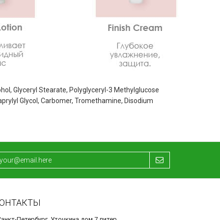
ohol, Glyceryl Stearate, Polyglyceryl-3 Methylglucose
aprylyl Glycol, Carbomer, Tromethamine, Disodium
ОНТАКТЫ
Санкт-Петербург, Уточкина дом 7 литер