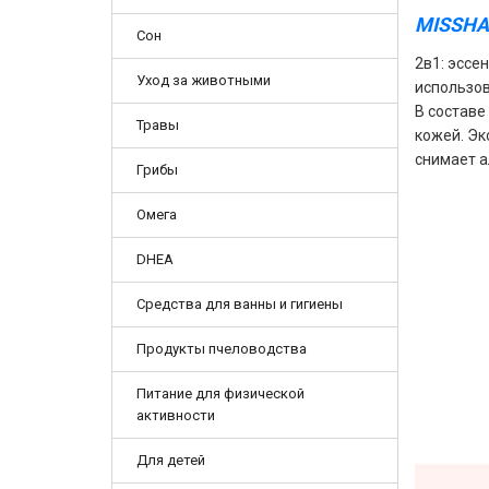
MISSHA
Сон
2в1: эссе
Уход за животными
использов
В составе
Травы
кожей. Эк
снимает а
Грибы
Омега
DHEA
Средства для ванны и гигиены
Продукты пчеловодства
Питание для физической
активности
Для детей