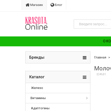
Магазин
Блог
О К
Бренды
Главная
Молоч
ID#681
Каталог
Железо
Витамины
Адаптогены