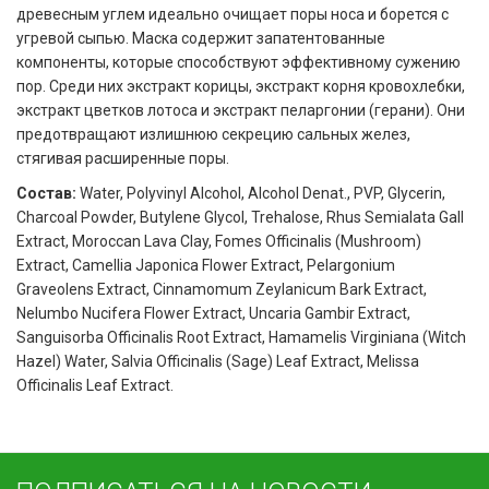
древесным углем идеально очищает поры носа и борется с
угревой сыпью. Маска содержит запатентованные
компоненты, которые способствуют эффективному сужению
пор. Среди них экстракт корицы, экстракт корня кровохлебки,
экстракт цветков лотоса и экстракт пеларгонии (герани). Они
предотвращают излишнюю секрецию сальных желез,
стягивая расширенные поры.
Состав:
Water, Polyvinyl Alcohol, Alcohol Denat., PVP, Glycerin,
Charcoal Powder, Butylene Glycol, Trehalose, Rhus Semialata Gall
Extract, Moroccan Lava Clay, Fomes Officinalis (Mushroom)
Extract, Camellia Japonica Flower Extract, Pelargonium
Graveolens Extract, Cinnamomum Zeylanicum Bark Extract,
Nelumbo Nucifera Flower Extract, Uncaria Gambir Extract,
Sanguisorba Officinalis Root Extract, Hamamelis Virginiana (Witch
Hazel) Water, Salvia Officinalis (Sage) Leaf Extract, Melissa
Officinalis Leaf Extract.