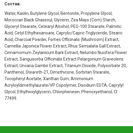
Состав:
Water, Kaolin, Butylene Glycol, Bentonite, Propylene Glycol,
Moroccan Black Ghassoul, Glycerin, Zea Mays (Corn) Starch,
Glyceryl Stearate, Cetearyl Alcohol, PEG-100 Stearate, Palmitic
Acid, Cetyl Ethylhexanoate, Caprylic/Capric Triglyceride, Stearic
Acid, Charcoal Powder, Fomes Officinalis (Mushroom) Extract,
Camellia Japonica Flower Extract, Rhus Semialata Gall Extract,
Cinnamomum Zeylanicum Bark Extract, Nelumbo Nucifera Flower
Extract, Sanguisorba Officinalis Extract Pelargonium Graveolens
Extract, Uncaria Gambir Extract, Titanium Dioxide, Polysorbate 20,
Panthenol, Steareth-21, Dimethicone, Sorbitan Stearate,
Tocopheryl Acetate, Xanthan Gum, Ammonium
Acryloyldimethylaurate/VP Copolymer, Disodium EDTA, Caprylyl
Glycol, Ethylhexylglycerin, Chlorphenesin, Phenoxyethanol, CI
77499.