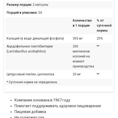
Размер порции:
2 капсулы
Порций в упаковке:
50
Количество
% от
в 1 порции
суточной
нормы
Кальций (в виде дикальций фосфата)
303 мг
25%
Ацидофильные лактобактерии
200
**
(Lactobacillus acidophilus)
миллионов
колоний на
момент
производства
Цитрусовый пектин, целлюлоза
20 мг
**
* Суточная норма не определена.
Компания основана в 1967 году
Помогает поддерживать здоровое пищеварение
Пищевая добавка
Не содержит сои