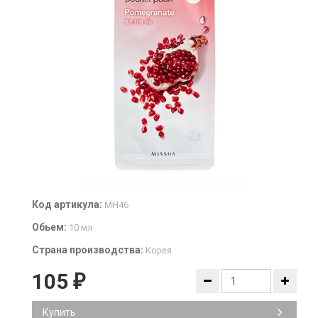
Код артикула:
MH46
Обьем:
10 мл
Страна производства:
Корея
105
₽
Купить