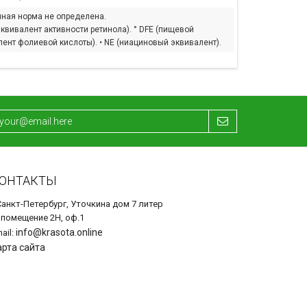
чная норма не определена.
эквивалент активности ретинола). ° DFE (пищевой
ент фолиевой кислоты). • NE (ниациновый эквивалент).
ОНТАКТЫ
Санкт-Петербург, Уточкина дом 7 литер
 помещение 2Н, оф.1
info@krasota.online
ail:
арта сайта