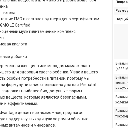
ательные вещества для мамы& и развивающегося
Пищева
енка
Размер
 глютена
утствие ГМО в составе подтверждено сертификатом
Порций
GMO LE Certified
ноценный мультивитаминный комплекс
ин
иевая кислота
евые добавки
Витамин
еременная женщина или молодая мама желает
(4333 М
чшего для здоровья своего ребенка. У вас и вашего
Витами
сть особые потребности в питании, поэтому мы
кислоты
ли формулу питания специально для вас. Prenatal
никоти
e содержит наиболее биодоступные формы
ых веществ, которые являются безопасными,
Витами
холека
и и эффективными.
Витамин
Advantage делает все возможное, предлагая
токофе
ную поддержку, выходящую за рамки обычных
ных витаминов и минералов.
Витами