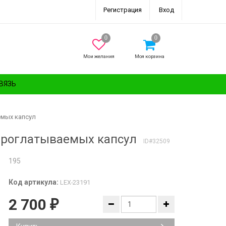
Регистрация
Вход
Мои желания
Моя корзина
ВЯЗЬ
аемых капсул
ко проглатываемых капсул
ID#32509
195
Код артикула:
LEX-23191
2 700
₽