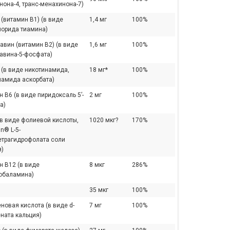
она-4, транс-менахинона-7)
(витамин B1) (в виде
1,4 мг
100%
лорида тиамина)
авин (витамин B2) (в виде
1,6 мг
100%
авина-5-фосфата)
 (в виде никотинамида,
18 мг*
100%
намида аскорбата)
 В6 (в виде пиридоксаль 5’-
2 мг
100%
а)
(в виде фолиевой кислоты,
1020 мкг?
170%
in® L-5-
етрагидрофолата соли
я)
н B12 (в виде
8 мкг
286%
обаламина)
35 мкг
100%
новая кислота (в виде d-
7 мг
100%
ната кальция)