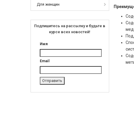
Для женщин
Преимуще
Соде
Сод
Подпишитесь на рассылку и будьте в
медь
курсе всех новостей!
Под
Спо
Имя
сис
Сод
Email
мет