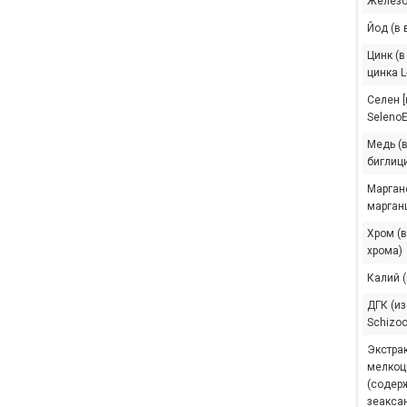
Железо
Йод (в 
Цинк (в
цинка L
Селен 
SelenoE
Медь (в
биглиц
Марган
марганц
Хром (в
хрома)
Калий (
ДГК (и
Schizoc
Экстрак
мелкоцв
(содерж
зеакса