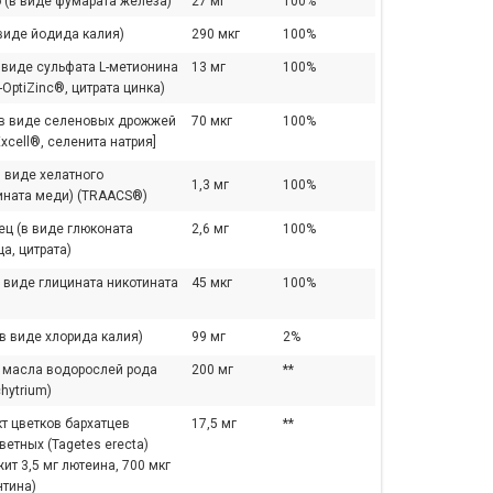
 (в виде фумарата железа)
27 мг
100%
виде йодида калия)
290 мкг
100%
 виде сульфата L-метионина
13 мг
100%
-OptiZinc®, цитрата цинка)
[в виде селеновых дрожжей
70 мкг
100%
xcell®, селенита натрия]
 виде хелатного
1,3 мг
100%
ината меди) (TRAACS®)
ец (в виде глюконата
2,6 мг
100%
а, цитрата)
 виде глицината никотината
45 мкг
100%
в виде хлорида калия)
99 мг
2%
з масла водорослей рода
200 мг
**
hytrium)
т цветков бархатцев
17,5 мг
**
етных (Tagetes erecta)
ит 3,5 мг лютеина, 700 мкг
нтина)