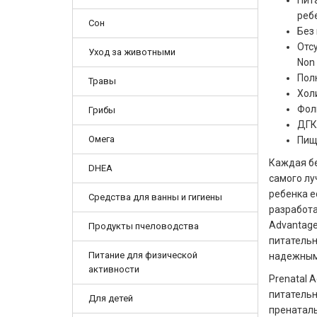
Пит
реб
Сон
Без
Отс
Уход за животными
Non 
Пол
Травы
Хол
Фол
Грибы
ДГК
Омега
Пищ
Каждая б
DHEA
самого лу
ребенка е
Средства для ванны и гигиены
разработа
Advantag
Продукты пчеловодства
питательн
Питание для физической
надежным
активности
Prenatal 
питатель
Для детей
пренаталь