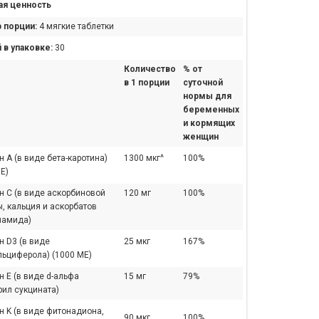
я ценность
 порции:
4 мягкие таблетки
 в упаковке:
30
Количество
% от
в 1 порции
суточной
нормы для
беременных
и кормящих
женщин
 A (в виде бета-каротина)
1300 мкг^
100%
Е)
н С (в виде аскорбиновой
120 мг
100%
, кальция и аскорбатов
намида)
н D3 (в виде
25 мкг
167%
льциферола) (1000 МЕ)
 E (в виде d-альфа
15 мг
79%
рил сукцината)
н K (в виде фитонадиона,
90 мкг
100%