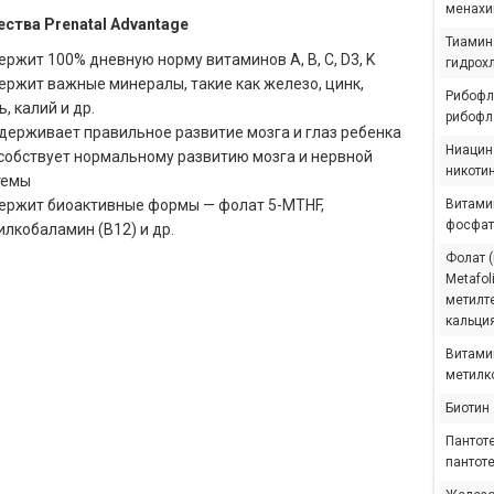
менахин
ства Prenatal Advantage
Тиамин 
ржит 100% дневную норму витаминов A, B, C, D3, K
гидрох
ержит важные минералы, такие как железо, цинк,
Рибофл
, калий и др.
рибофл
держивает правильное развитие мозга и глаз ребенка
Ниацин
собствует нормальному развитию мозга и нервной
никоти
темы
ержит биоактивные формы — фолат 5-MTHF,
Витамин
фосфат
илкобаламин (B12) и др.
Фолат 
Metafol
метилт
кальци
Витами
метилк
Биотин
Пантоте
пантоте