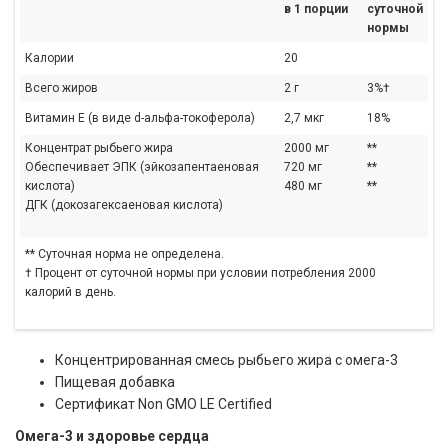
в 1 порции
суточной
нормы
Калории
20
Всего жиров
2 г
3%†
Витамин E (в виде d-альфа-токоферола)
2,7 мкг
18%
Концентрат рыбьего жира
2000 мг
**
Обеспечивает ЭПК (эйкозапентаеновая
720 мг
**
кислота)
480 мг
**
ДГК (докозагексаеновая кислота)
** Суточная норма не определена.
† Процент от суточной нормы при условии потребления 2000
калорий в день.
Концентрированная смесь рыбьего жира с омега-3
Пищевая добавка
Сертификат Non GMO LE Certified
Омега-3 и здоровье сердца