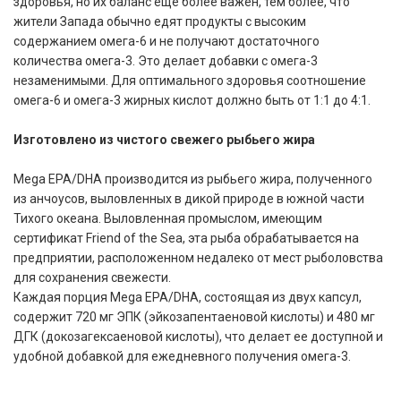
здоровья, но их баланс еще более важен, тем более, что
жители Запада обычно едят продукты с высоким
содержанием омега-6 и не получают достаточного
количества омега-3. Это делает добавки с омега-3
незаменимыми. Для оптимального здоровья соотношение
омега-6 и омега-3 жирных кислот должно быть от 1:1 до 4:1.
Изготовлено из чистого свежего рыбьего жира
Mega EPA/DHA производится из рыбьего жира, полученного
из анчоусов, выловленных в дикой природе в южной части
Тихого океана. Выловленная промыслом, имеющим
сертификат Friend of the Sea, эта рыба обрабатывается на
предприятии, расположенном недалеко от мест рыболовства
для сохранения свежести.
Каждая порция Mega EPA/DHA, состоящая из двух капсул,
содержит 720 мг ЭПК (эйкозапентаеновой кислоты) и 480 мг
ДГК (докозагексаеновой кислоты), что делает ее доступной и
удобной добавкой для ежедневного получения омега-3.