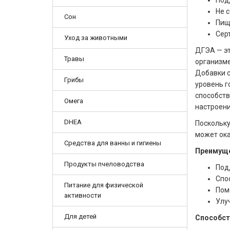
Под
Не 
Сон
Пищ
Серт
Уход за животными
ДГЭА — э
Травы
организме
Добавки 
Грибы
уровень г
способств
Омега
настроени
DHEA
Поскольку
может ока
Средства для ванны и гигиены
Преимуще
Продукты пчеловодства
Под
Спо
Питание для физической
Пом
активности
Улу
Для детей
Способст