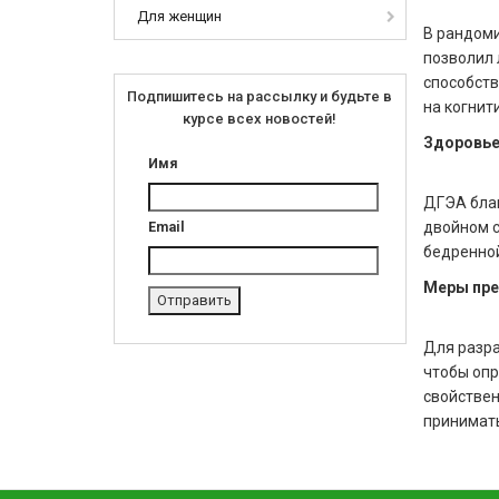
Для женщин
В рандоми
позволил 
способств
Подпишитесь на рассылку и будьте в
на когнит
курсе всех новостей!
Здоровье
Имя
ДГЭА благ
двойном с
Email
бедренной
Меры пре
Для разра
чтобы опр
свойствен
принимат