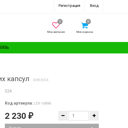
Регистрация
Вход
Мои желания
Моя корзина
ВЯЗЬ
их капсул
ID#32654
524
Код артикула:
LEX-16896
2 230
₽