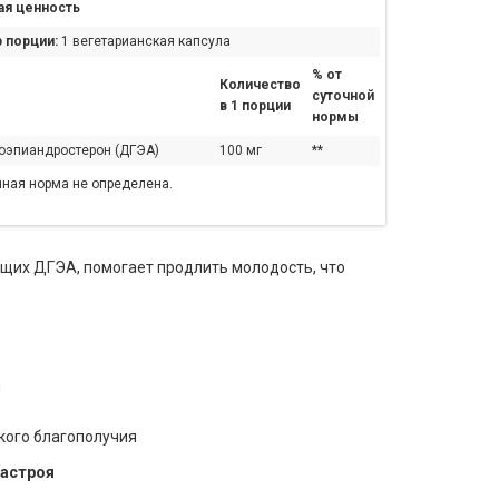
я ценность
 порции:
1 вегетарианская капсула
% от
Количество
суточной
в 1 порции
нормы
оэпиандростерон (ДГЭА)
100 мг
**
чная норма не определена.
ащих ДГЭА, помогает продлить молодость, что
ы
кого благополучия
настроя