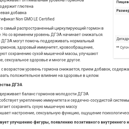
держивает оптимальный уровень гормонов
Пищева
содержит глютена
Размер
евая добавка
ификат Non GMO LE Certified
то самый распространенный циркулирующий гормон в
. Но со временем уровень ДГЭА начинает снижаться.
Дегидр
с ДГЭА могут помочь поддерживать нормальный
ормонов, здоровый иммунитет, кровообращение,
** Суто
уют сохранению сухой мышечной массы, улучшают
е, сексуальное здоровье и многое другое.
 с возрастом уровень гормона снижается, прием добавок, содерж
зать положительное влияние на здоровье в целом.
ства ДГЭА
держивает баланс гормонов молодости ДГЭА
собствует укреплению иммунитета и сердечно-сосудистой систем
огает сохранять сухую мышечную массу
чшает настроение, сексуальную функцию, ощущение психологичес
вует улучшению фигуры, появлению позитивного внутреннего 