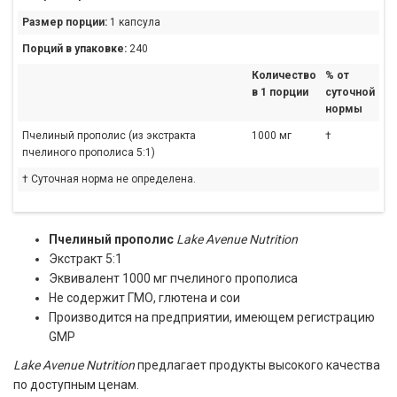
Размер порции:
1 капсула
Порций в упаковке:
240
Количество
% от
в 1 порции
суточной
нормы
Пчелиный прополис (из экстракта
1000 мг
†
пчелиного прополиса 5:1)
† Суточная норма не определена.
Пчелиный прополис
Lake Avenue Nutrition
Экстракт 5:1
Эквивалент 1000 мг пчелиного прополиса
Не содержит ГМО, глютена и сои
Производится на предприятии, имеющем регистрацию
GMP
Lake Avenue Nutrition
предлагает продукты высокого качества
по доступным ценам.