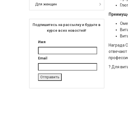
Для женщин
Глю
Преимуще
Оме
Подпишитесь на рассылку и будьте в
Вит
курсе всех новостей!
Вит
Имя
Награда C
отвечают 
професси
Email
? Для вита