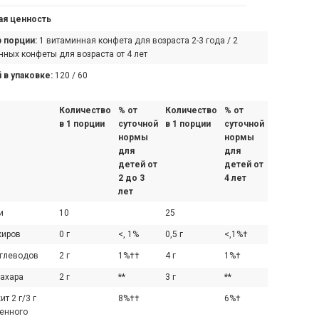
я ценность
 порции:
1 витаминная конфета для возраста 2-3 года / 2
ных конфеты для возраста от 4 лет
 в упаковке:
120 / 60
Количество
% от
Количество
% от
в 1 порции
суточной
в 1 порции
суточной
нормы
нормы
для
для
детей от
детей от
2 до 3
4 лет
лет
и
10
25
жиров
0 г
<, 1%
0,5 г
<,1%†
углеводов
2 г
1%††
4 г
1%†
сахара
2 г
**
3 г
**
т 2 г/3 г
8%††
6%†
енного