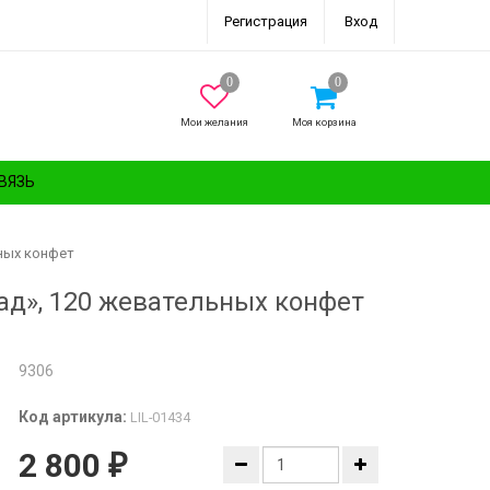
Регистрация
Вход
Мои желания
Моя корзина
ВЯЗЬ
ьных конфет
онад», 120 жевательных конфет
9306
Код артикула:
LIL-01434
2 800
₽