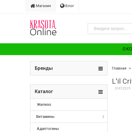
Магазин
Блог
О К
Бренды
Главная
L'il 
ID#32829
Каталог
Железо
Витамины
Адаптогены