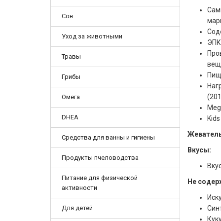
Сам
Сон
мар
Сод
Уход за животными
ЭПК
Про
Травы
вещ
Пищ
Грибы
Нагр
(201
Омега
Meg-
DHEA
Kids
Жеватель
Средства для ванны и гигиены
Вкусы:
Продукты пчеловодства
Вку
Питание для физической
Не содер
активности
Иск
Для детей
Син
Кук