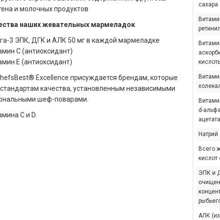
сахара
тена и молочных продуктов
Витами
ства наших жевательных мармеладок
ретини
га-3 ЭПК, ДГК и АЛК 50 мг в каждой мармеладке
Витами
амин C (антиоксидант)
аскорб
амин E (антиоксидант)
кислот
Витами
hefsBest® Excellence присуждается брендам, которые
холека
стандартам качества, установленным независимыми
ональными шеф-поварами.
Витамин
d-альф
мина C и D.
ацетата
Натрий
Всего 
кислот 
ЭПК и Д
очищен
концен
рыбьег
АЛК (из