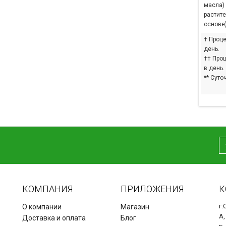
масла) 
растит
основе
† Проце
день.
†† Проц
в день.
** Суто
КОМПАНИЯ
ПРИЛОЖЕНИЯ
К
г.
О компании
Магазин
А,
Доставка и оплата
Блог