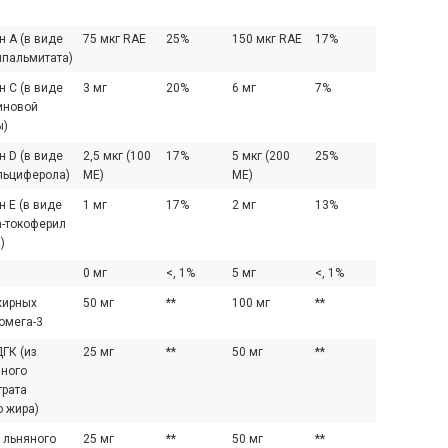
н A (в виде
75 мкг RAE
25%
150 мкг RAE
17%
лпальмитата)
н С (в виде
3 мг
20%
6 мг
7%
иновой
ы)
н D (в виде
2,5 мкг (100
17%
5 мкг (200
25%
льциферола)
МЕ)
МЕ)
 E (в виде
1 мг
17%
2 мг
13%
а-токоферил
)
0 мг
<, 1%
5 мг
<, 1%
жирных
50 мг
**
100 мг
**
омега-3
ГК (из
25 мг
**
50 мг
**
ного
трата
о жира)
 льняного
25 мг
**
50 мг
**