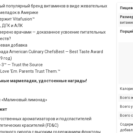
ый популярный бренд витаминов в виде жевательных
Пищева
меладок в Америке
Размер
ержит Vitafusion™
витамин
, ДГК и АЛК
Порций
верено врачами — доказанное усвоение питательных
еств?
евая добавка
ада American Culinary ChefsBest — Best Taste Award
9 год)
3™ — Trust the Source
 Love 'Em. Parents Trust Them.™
ные мармеладки, удостоенные награды!
Калори
Всего 
с «Малиновый лимонад»
Всего 
жит
Всего 
усственных ароматизаторов и подсластителей
Содержи
тетических красителей (FD&C)
добавл
урузного сиропа с высоким содержанием фруктозы