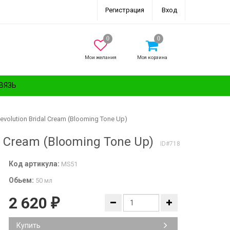
Регистрация
Вход
Мои желания
Моя корзина
ВЯЗЬ
volution Bridal Cream (Blooming Tone Up)
 Cream (Blooming Tone Up)
ID#718
Код артикула:
MS51
Обьем:
50 мл
2 620
₽
Купить