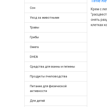
Time Rev
Сон
Крем с ле
"расцвест
Уход за животными
снять раз
клетках к
Травы
Грибы
Омега
DHEA
Средства для ванны и гигиены
Продукты пчеловодства
Питание для физической
активности
Для детей