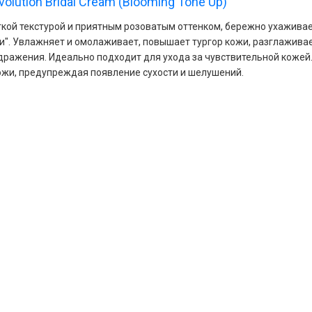
olution Bridal Cream (Blooming Tone Up)
гкой текстурой и приятным розоватым оттенком, бережно ухаживае
и". Увлажняет и омолаживает, повышает тургор кожи, разглаживае
дражения. Идеально подходит для ухода за чувствительной кожей.
ожи, предупреждая появление сухости и шелушений.