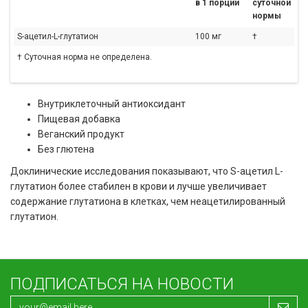
в 1 порции
суточной
нормы
S-ацетил-L-глутатион
100 мг
†
† Суточная норма не определена.
Внутриклеточный антиоксидант
Пищевая добавка
Веганский продукт
Без глютена
Доклинические исследования показывают, что S-ацетил L-
глутатион более стабилен в крови и лучше увеличивает
содержание глутатиона в клетках, чем неацетилированный
глутатион.
ПОДПИСАТЬСЯ НА НОВОСТИ