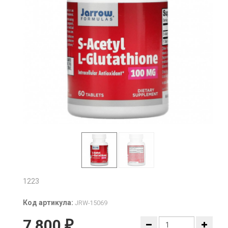
1223
Код артикула:
JRW-15069
7 800
₽