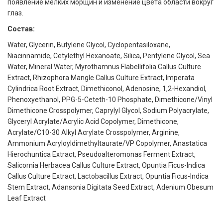
появление мелких морщин и изменение цвета области вокруг
глаз.
Состав:
Water, Glycerin, Butylene Glycol, Cyclopentasiloxane,
Niacinnamide, Cetylethyl Hexanoate, Silica, Pentylene Glycol, Sea
Water, Mineral Water, Myrothamnus Flabellifolia Callus Culture
Extract, Rhizophora Mangle Callus Culture Extract, Imperata
Cylindrica Root Extract, Dimethiconol, Adenosine, 1,2-Hexandiol,
Phenoxyethanol, PPG-5-Ceteth-10 Phosphate, Dimethicone/Vinyl
Dimethicone Crosspolymer, Caprylyl Glycol, Sodium Polyacrylate,
Glyceryl Acrylate/Acrylic Acid Copolymer, Dimethicone,
Acrylate/C10-30 Alkyl Acrylate Crosspolymer, Arginine,
Ammonium Acryloyldimethyltaurate/VP Copolymer, Anastatica
Hierochuntica Extract, Pseudoalteromonas Ferment Extract,
Salicornia Herbacea Callus Culture Extract, Opuntia Ficus-Indica
Callus Culture Extract, Lactobacillus Extract, Opuntia Ficus-Indica
Stem Extract, Adansonia Digitata Seed Extract, Adenium Obesum
Leaf Extract