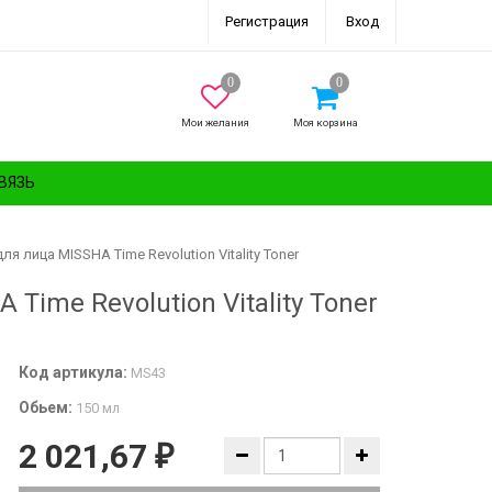
Регистрация
Вход
Мои желания
Моя корзина
ВЯЗЬ
 лица MISSHA Time Revolution Vitality Toner
ime Revolution Vitality Toner
Код артикула:
MS43
Обьем:
150 мл
2 021,67
₽