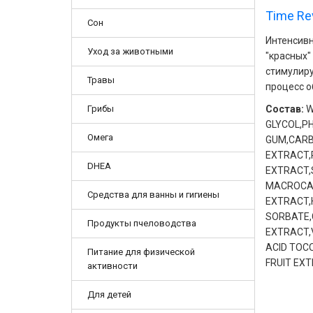
Time Rev
Сон
Интенсивн
Уход за животными
"красных"
стимулиру
Травы
процесс о
Грибы
Состав:
W
GLYCOL,P
Омега
GUM,CARB
EXTRACT,
DHEA
EXTRACT,
MACROCAR
Средства для ванны и гигиены
EXTRACT,
SORBATE,
Продукты пчеловодства
EXTRACT,
ACID TOC
Питание для физической
FRUIT EX
активности
Для детей