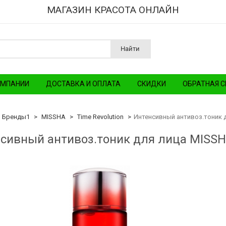
МАГАЗИН КРАСОТА ОНЛАЙН
Найти
ОМПАНИИ
ДОСТАВКА И ОПЛАТА
СКИДКИ
ОБРАТНАЯ С
Бренды1
MISSHA
Time Revolution
Интенсивный антивоз.тоник для
сивный антивоз.тоник для лица MISSHA T