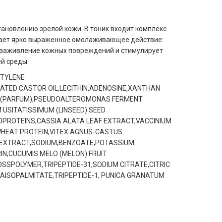
тановлению зрелой кожи. В тоник входит комплекс
зывает ярко выраженное омолаживающее действие:
т заживление кожных повреждений и стимулирует
й среды.
UTYLENE
ATED CASTOR OIL,LECITHIN,ADENOSINE,XANTHAN
CE(PARFUM),PSEUDOALTEROMONAS FERMENT
USITATISSIMUM (LINSEED) SEED
OPROTEINS,CASSIA ALATA LEAF EXTRACT,VACCINIUM
WHEAT PROTEIN,VITEX AGNUS-CASTUS
R EXTRACT,SODIUM,BENZOATE,POTASSIUM
IN,CUCUMIS MELO (MELON) FRUIT
SPOLYMER,TRIPEPTIDE-31,SODIUM CITRATE,CITRIC
RAISOPALMITATE,TRIPEPTIDE-1, PUNICA GRANATUM