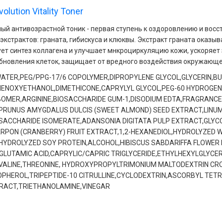
olution Vitality Toner
ый антивозрастной тоник - первая ступень к оздоровлению и восс
 экстрактов: граната, гибискуса и клюквы. Экстракт граната ока
ет синтез коллагена и улучшает мнкроциркуляцию кожи, ускоряе
бновления клеток, защищает от вредного воздействия окружающе
ATER,PEG/PPG-17/6 COPOLYMER,DIPROPYLENE GLYCOL,GLYCERIN,B
HENOXYETHANOL,DIMETHICONE,CAPRYLYL GLYCOL,PEG-60 HYDROGEN
OMER,ARGININE,BIOSACCHARIDE GUM-1,DISODIUM EDTA,FRAGRAN
PRUNUS AMYGDALUS DULCIS (SWEET ALMOND) SEED EXTRACT,LINUM 
SACCHARIDE ISOMERATE,ADANSONIA DIGITATA PULP EXTRACT,GLYC
PON (CRANBERRY) FRUIT EXTRACT,1,2-HEXANEDIOL,HYDROLYZED 
HYDROLYZED SOY PROTEIN,ALCOHOL,HIBISCUS SABDARIFFA FLOWE
GLUTAMIC ACID,CAPRYLIC/CAPRIC TRIGLYCERIDE,ETHYLHEXYLGLYCER
VALINE,THREONINE, HYDROXYPROPYLTRIMONIUM MALTODEXTRIN CROS
OPHEROL,TRIPEPTIDE-10 CITRULLINE,CYCLODEXTRIN,ASCORBYL TET
TRACT,TRIETHANOLAMINE,VINEGAR