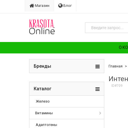
Магазин
Блог
О К
Бренды
Главная
Интен
ID#709
Каталог
Железо
Витамины
Адаптогены