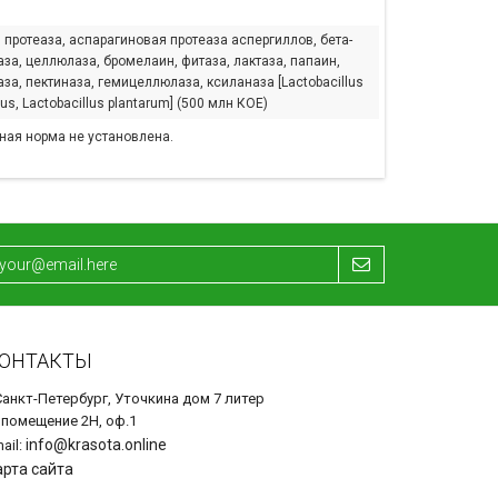
 протеаза, аспарагиновая протеаза аспергиллов, бета-
за, целлюлаза, бромелаин, фитаза, лактаза, папаин,
за, пектиназа, гемицеллюлаза, ксиланаза [Lactobacillus
cus, Lactobacillus plantarum] (500 млн КОЕ)
ная норма не установлена.
ОНТАКТЫ
Санкт-Петербург, Уточкина дом 7 литер
 помещение 2Н, оф.1
info@krasota.online
ail:
арта сайта