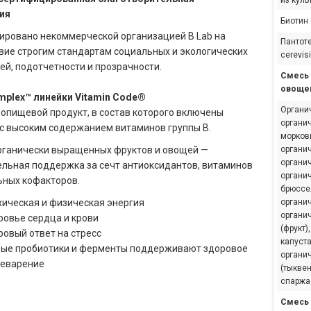
из куль
ия
Биотин 
ровано некоммерческой организацией B Lab на
Пантоте
вие строгим стандартам социальных и экологических
cerevis
ей, подотчетности и прозрачности.
Смесь 
овоще
mplex™ линейки Vitamin Code®
Органич
опищевой продукт, в состав которого включены
органич
с высоким содержанием витаминов группы В.
морковь
рганически выращенных фруктов и овощей —
органич
органич
льная поддержка за сечт антиоксидантов, витаминов
органич
ьных кофакторов.
брюссел
хическая и физическая энергия
органич
органи
ровье сердца и крови
(фрукт)
ровый ответ на стресс
капуста
ые пробиотики и ферменты поддерживают здоровое
органич
еварение
(тыквен
спаржа 
Смесь 