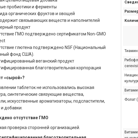
ая цельнопищевая добавка
Сведен
ые пробиотики и ферменты
Размер
вида органических фруктов и овощей
содержит связывающих веществ и наполнителей
Количе
ерный продукт
утствие ГМО подтверждено сертификатом Non-GMO
ect
утствие глютена подтверждено NSF (Национальный
Тиамин 
чный фонд США).
Рибофла
тифицированный веганский продукт
cerevis
тифицированная благотворительная корпорация
Ниацин
ит «сырой»?
культур
овлении таблеток не использовались высокая
Витамин
ра, синтетические связующие вещества,
Фолат (
ли, искусственные ароматизаторы, подсластители,
 и добавки.
дено отсутствие ГМО
ая проверка сторонней организацией.
Витами
 сертифицированная благотворительная