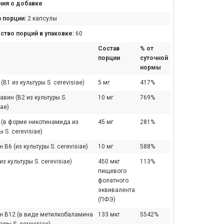
ия о добавке
 порции:
2 капсулы
ство порций в упаковке:
60
Состав
% от
порции
суточной
нормы
(B1 из культуры S. cerevisiae)
5 мг
417%
вин (B2 из культуры S.
10 мг
769%
iae)
 (в форме никотинамида из
45 мг
281%
ы S. cerevisiae)
 B6 (из культуры S. cerevisiae)
10 мг
588%
из культуры S. cerevisiae)
450 мкг
113%
пищевого
фолатного
эквивалента
(ПФЭ)
н B12 (в виде метилкобаламина
133 мкг
5542%