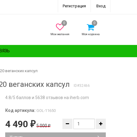
Регистрация
Вход
Мои желания
Моя корзина
ВЯЗЬ
120 веганских капсул
120 веганских капсул
ID#32466
4.8/5 баллов и 5638 отзывов на iherb.com
Код артикула:
GOL-11650
4 490
₽
5 000
₽