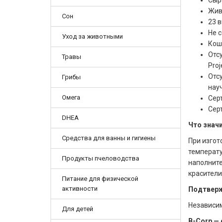
Сыр
Жив
Сон
23 
Не 
Уход за животными
Кош
Отс
Травы
Proj
Отс
Грибы
нау
Омега
Сер
Сер
DHEA
Что знач
Средства для ванны и гигиены
При изгот
температу
Продукты пчеловодства
наполните
красители
Питание для физической
активности
Подтверж
Независим
Для детей
B-Corp —