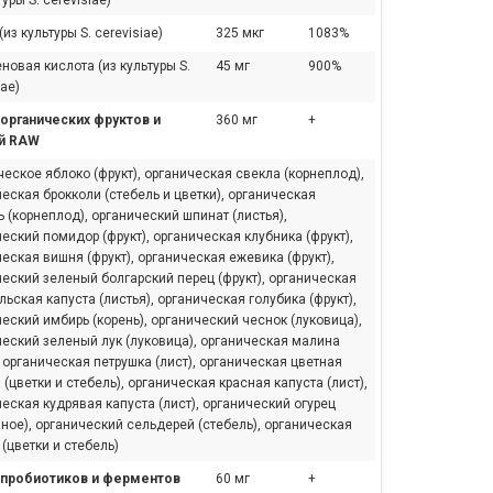
туры S. cerevisiae)
(из культуры S. cerevisiae)
325 мкг
1083%
новая кислота (из культуры S.
45 мг
900%
iae)
органических фруктов и
360 мг
+
й RAW
еское яблоко (фрукт), органическая свекла (корнеплод),
еская брокколи (стебель и цветки), органическая
 (корнеплод), органический шпинат (листья),
еский помидор (фрукт), органическая клубника (фрукт),
еская вишня (фрукт), органическая ежевика (фрукт),
еский зеленый болгарский перец (фрукт), органическая
ьская капуста (листья), органическая голубика (фрукт),
еский имбирь (корень), органический чеснок (луковица),
ческий зеленый лук (луковица), органическая малина
, органическая петрушка (лист), органическая цветная
 (цветки и стебель), органическая красная капуста (лист),
еская кудрявая капуста (лист), органический огурец
ное), органический сельдерей (стебель), органическая
(цветки и стебель)
пробиотиков и ферментов
60 мг
+