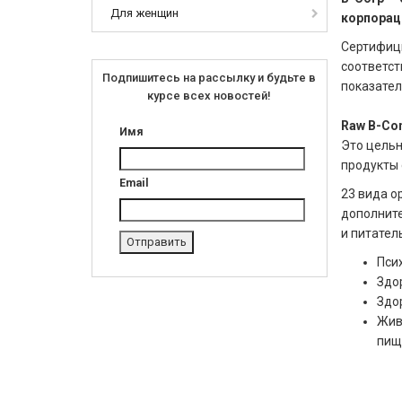
Для женщин
корпорац
Сертифици
соответст
Подпишитесь на рассылку и будьте в
показател
курсе всех новостей!
Raw B-Co
Имя
Это цельн
продукты 
Email
23 вида о
дополните
и питател
Пси
Здо
Здо
Жив
пищ