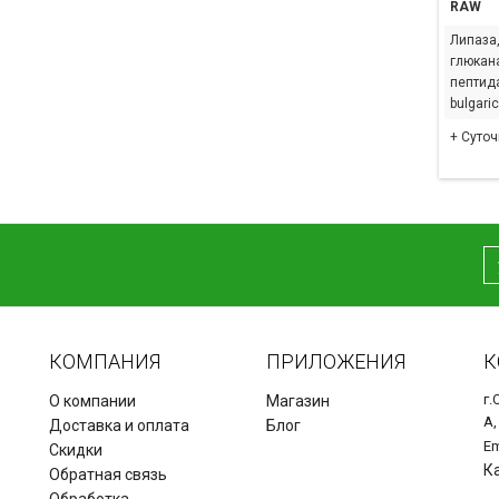
RAW
Липаза,
глюканa
пептида
bulgari
+ Суточ
КОМПАНИЯ
ПРИЛОЖЕНИЯ
К
г.
О компании
Магазин
А,
Доставка и оплата
Блог
Em
Скидки
К
Обратная связь