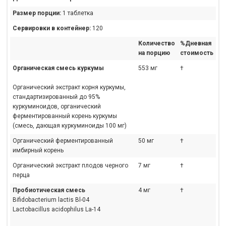
Размер порции:
1 таблетка
Сервировки в контейнер:
120
Количество
%Дневная
на порцию
стоимость
Органическая смесь куркумы
553 мг
†
Органический экстракт корня куркумы,
стандартизированный до 95%
куркуминоидов, органический
ферментированный корень куркумы
(смесь, дающая куркуминоиды 100 мг)
Органический ферментированный
50 мг
†
имбирный корень
Органический экстракт плодов черного
7 мг
†
перца
Пробиотическая смесь
4 мг
†
Bifidobacterium lactis Bl-04
Lactobacillus acidophilus La-14