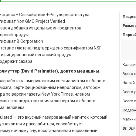
истресс + Спокойствие + Регулярность стула
Пищева
ификат Non GMO Project Verified
Размер
евая добавка из цельных ингредиентов
ерный продукт
Порций
ификат B Corporation
утствие глютена подтверждено сертификатом NSF
тифицированный веганский продукт
содержит сахара
Калори
лмуттер (David Perlmutter), доктор медицины.
Всего 
азработана американским специалистом в области
Натрий
мозга, сертифицированным неврологом, автором
Всего 
ра по версии газеты New York Times, членом
кого колледжа питания и экспертом в области
Всего 
а человека.
Содерж
rmulated — это вкусный газированный напиток, который
Магний
успокоится и расслабиться, способствует
Dr. Dr.
ному ночному сну, восстанавливая нормальный