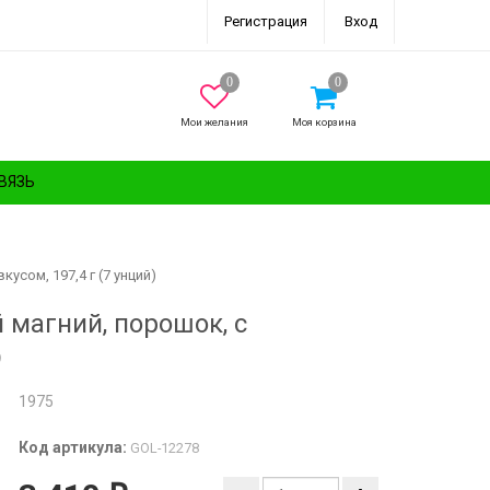
Регистрация
Вход
Мои желания
Моя корзина
ВЯЗЬ
усом, 197,4 г (7 унций)
й магний, порошок, с
9
1975
Код артикула:
GOL-12278