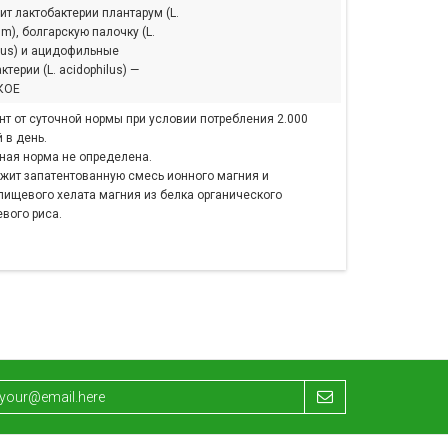
т лактобактерии плантарум (L.
um), болгарскую палочку (L.
cus) и ацидофильные
ктерии (L. acidophilus) —
КОЕ
нт от суточной нормы при условии потребления 2.000
 в день.
чная норма не определена.
ржит запатентованную смесь ионного магния и
пищевого хелата магния из белка органического
вого риса.