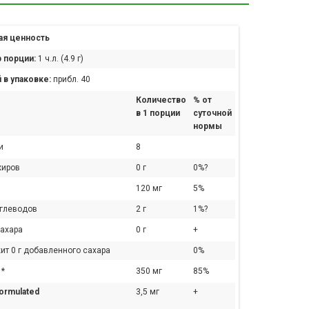
я ценность
 порции:
1 ч.л. (4.9 г)
 в упаковке:
прибл. 40
Количество
% от
в 1 порции
суточной
нормы
и
8
жиров
0 г
0%?
120 мг
5%
углеводов
2 г
1%?
сахара
0 г
+
ит 0 г добавленного сахара
0%
 *
350 мг
85%
Formulated
3,5 мг
+