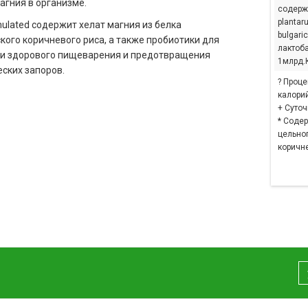
агния в организме.
содержи
plantar
rmulated содержит хелат магния из белка
bulgari
кого коричневого риса, а также пробиотики для
лактоба
и здорового пищеварения и предотвращения
1млрд.
ских запоров.
? Проце
калорий
+ Суто
* Соде
цельно
коричне