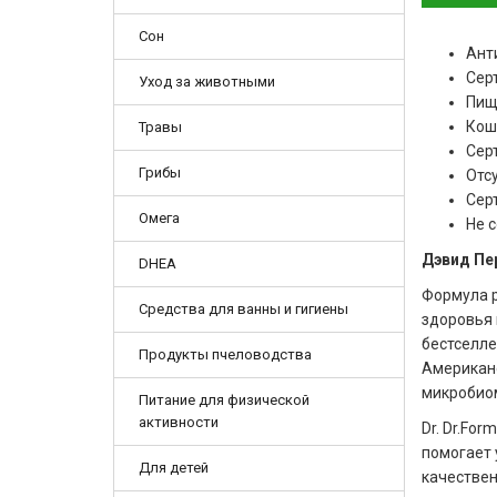
Сон
Ант
Серт
Уход за животными
Пищ
Кош
Травы
Серт
Грибы
Отс
Сер
Омега
Не 
Дэвид Пер
DHEA
Формула р
Средства для ванны и гигиены
здоровья 
бестселле
Продукты пчеловодства
Американс
микробиом
Питание для физической
активности
Dr. Dr.Fo
помогает 
Для детей
качествен