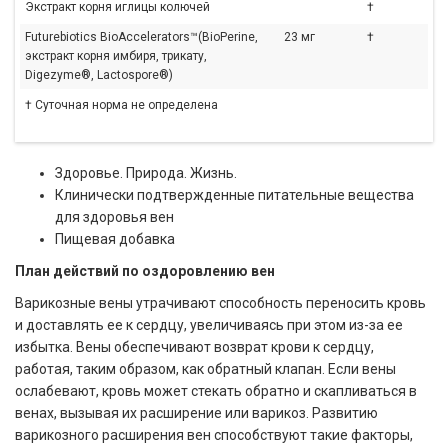
Экстракт корня иглицы колючей
†
Futurebiotics BioAccelerators™(BioPerine,
23 мг
†
экстракт корня имбиря, трикату,
Digezyme®, Lactospore®)
† Суточная норма не определена
Здоровье. Природа. Жизнь.
Клинически подтвержденные питательные вещества
для здоровья вен
Пищевая добавка
План действий по оздоровлению вен
Варикозные вены утрачивают способность переносить кровь
и доставлять ее к сердцу, увеличиваясь при этом из-за ее
избытка. Вены обеспечивают возврат крови к сердцу,
работая, таким образом, как обратный клапан. Если вены
ослабевают, кровь может стекать обратно и скапливаться в
венах, вызывая их расширение или варикоз. Развитию
варикозного расширения вен способствуют такие факторы,