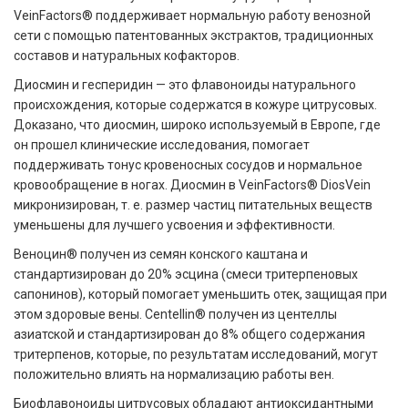
VeinFactors® поддерживает нормальную работу венозной
сети с помощью патентованных экстрактов, традиционных
составов и натуральных кофакторов.
Диосмин и гесперидин — это флавоноиды натурального
происхождения, которые содержатся в кожуре цитрусовых.
Доказано, что диосмин, широко используемый в Европе, где
он прошел клинические исследования, помогает
поддерживать тонус кровеносных сосудов и нормальное
кровообращение в ногах. Диосмин в VeinFactors® DiosVein
микронизирован, т. е. размер частиц питательных веществ
уменьшены для лучшего усвоения и эффективности.
Веноцин® получен из семян конского каштана и
стандартизирован до 20% эсцина (смеси тритерпеновых
сапонинов), который помогает уменьшить отек, защищая при
этом здоровые вены. Centellin® получен из центеллы
азиатской и стандартизирован до 8% общего содержания
тритерпенов, которые, по результатам исследований, могут
положительно влиять на нормализацию работы вен.
Биофлавоноиды цитрусовых обладают антиоксидантными