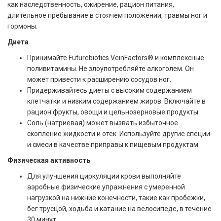
как наследственность, ожирение, рацион питания,
длительное пребывание в стоячем положении, травмы ног и
гормоны.
Диета
Принимайте Futurebiotics VeinFactors® и комплексные
поливитамины. Не злоупотребляйте алкоголем. Он
может привести к расширению сосудов ног.
Придерживайтесь диеты с высоким содержанием
клетчатки и низким содержанием жиров. Включайте в
рацион фрукты, овощи и цельнозерновые продукты.
Соль (натриевая) может вызвать избыточное
скопление жидкости и отек. Используйте другие специи
и смеси в качестве приправы к пищевым продуктам.
Физическая активность
Для улучшения циркуляции крови выполняйте
аэробные физические упражнения с умеренной
нагрузкой на нижние конечности, такие как пробежки,
бег трусцой, ходьба и катание на велосипеде, в течение
30 минут.