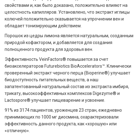
свойствами и, как было доказано, положительно влияют на
целостность капилляров. Установлено, что экстракт иглицы
колючей положительно сказывается на упрочнении вен и
обладает тонизирующим действием.
Порошок из цедры лимона является натуральным, созданным
природой кофактором, и добавляется для создания
полноценного продукта для здоровья вен.
Эффективность VeinFactors® повышается за счет
биоакселераторов Futurebiotics BioAccelerators™. Клинически
проверенный экстракт черного перца (Bioperine®) улучшает
биодоступность питательных веществ, а наш
запатентованный натуральный состав из экстракта имбиря,
трикату, высокоэффективных комплексов Digezyme® и
Lactospore® улучшает пищеварение и усвоение.
91% из 3174 пациентов, уроженцев 23 стран, ежедневно
принимающих по 1000 мг диосмина, охарактеризовали
эффективность данного продукта, как «хорошую» или
«отличную».