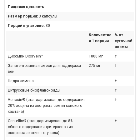
Пищевая ценность
Размер порции:
3 капсулы
Порций в упаковке:
30
Количество
% от
в 1 порции
суточной
нормы
Диосмин DiosVein™
1000 мг
†
Запатентованная смесь для поддержки
275 мг
†
вен
Цедра лимона
†
Цитрусовые биофлавоноиды
†
Venocin® (стандартизован до содержания
†
20% эсцина из экстракта семян конского
каштана)
Centellin® (стандартизирован до 8%
†
общего содержания тритерпенов из
экстракта листьев готу кола)