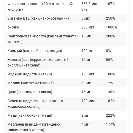
Фолиевая кислота (400 мкг фолиевой
666,8 мкг
167%
кислоты)
DFE
Витамин В12 (как цианокобаламин)
6 мкг
250%
биотин
300 мкг
1000%
Пантотеновая кислота (как пантотенат d-
10 мг
200%
кальция)
Кальций (как карбонат кальция)
100 мг
8%
Железо (как феррохел, железистый
10 мг
56%
бисглицинат хелат)
Йод (как йодистый калий)
150 мкг
100%
Магний (как оксид магния)
50 мг
12%
Цинк (как глюконат цинка)
15 мг
136%
Селен (в виде аминокислотного
100 мкг
182%
комплекса селена)
Медь (как глюконат меди)
2 мг
222%
Марганец (в виде марганцево-
4 мг
174%
глицинатного хелата)