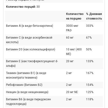
Количество порций:
30
Количество
% Дневная
на порцию
стоимость
Витамин А (в виде бета-каротина)
3000 мкг
333%
РАЭ
Витамин С (в виде аскорбиновой
60 мг
67%
кислоты)
Витамин D3 (как холекальциферол)
10 мкг (400
50%
МЕ)
Витамин Е (как токоферилсукцинат d-
20 мг
133%
альфа)
Тиамин (витамин В1) (в виде
2 мг
167%
мононитрата тиамина)
Рибофлавин (Витамин В2)
2 мг
154%
Ниацин (в виде ниацинамида)
20 мг NE
125%
Витамин В6 (в виде пиридоксин
2 мг
118%
гидрохлорида)