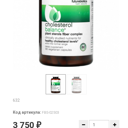
632
Код артикула:
FBS-02503
3 750
₽