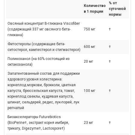
% от
Количество
суточной
в 1 порции
нормы
Овсяный концентрат В-глюкана Viscofiber
(содержащий 337 мг овсяного бета-
750 мг
†
глюкана)
Фитостеролы (содержащие бета-
600 мг
†
ситостерол, кампестерол и стигмастерол)
Поликозанол (на 60% состоящий из
20 мг
†
октакозанола)
Запатентованный состав для поддержки
здорового уровня холестерина:
корнеплод моркови, брокколи, цветная
капуста, брюссельская капуста, томат,
100 мг
†
корнеплод свеклы, кудрявая капуста,
шпинат, сельдерей, редис, лук-порей, лук
репчатый
Биоакселераторы Futurebiotics
(BioPerine†, экстракт корня имбиря,
23 мг
†
трикату, Digezyme†, Lactospore†)