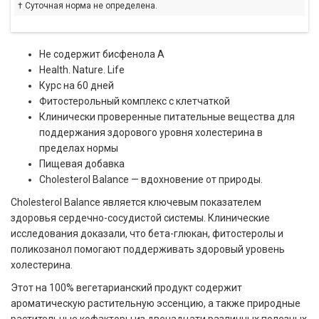
† Суточная норма не определена.
Не содержит бисфенола А
Health. Nature. Life
Курс на 60 дней
Фитостерольный комплекс с клетчаткой
Клинически проверенные питательные вещества для
поддержания здорового уровня холестерина в
пределах нормы
Пищевая добавка
Cholesterol Balance — вдохновение от природы.
Cholesterol Balance является ключевым показателем
здоровья сердечно-сосудистой системы. Клинические
исследования доказали, что бета-глюкан, фитостеролы и
поликозанол помогают поддерживать здоровый уровень
холестерина.
Этот на 100% вегетарианский продукт содержит
ароматическую растительную эссенцию, а также природные
растительные кофакторы из двенадцати различных полезных