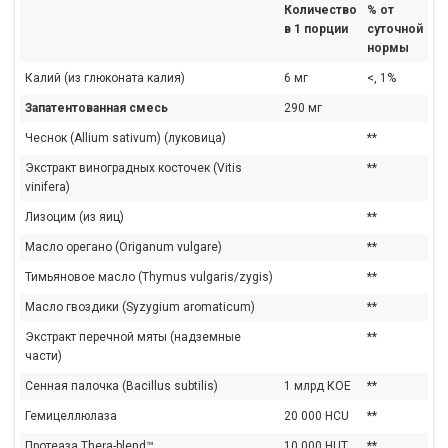
Количество
% от
в 1 порции
суточной
нормы
Калий (из глюконата калия)
6 мг
<, 1%
Запатентованная смесь
290 мг
Чеснок (Аllium sativum) (луковица)
**
Экстракт виноградных косточек (Vitis
**
vinifera)
Лизоцим (из яиц)
**
Масло орегано (Origanum vulgare)
**
Тимьяновое масло (Thymus vulgaris/zygis)
**
Масло гвоздики (Syzygium aromaticum)
**
Экстракт перечной мяты (надземные
**
части)
Сенная палочка (Bacillus subtilis)
1 млрд КОЕ
**
Гемицеллюлаза
20 000 HCU
**
Протеаза Thera-blend™
10 000 HUT
**