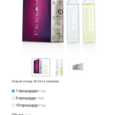
Новый склад:
Нет в наличии
1 процедура
P2g4
5 процедур
P2g5
10 процедур
P2g6
Обьем:
3 мл