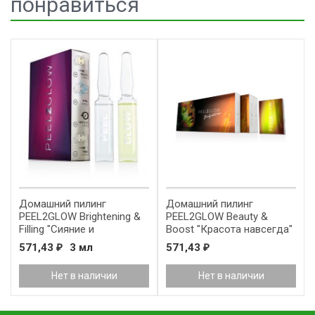
понравиться
Домашний пилинг
Домашний пилинг
PEEL2GLOW Brightening &
PEEL2GLOW Beauty &
Filling "Сияние и
Boost "Красота навсегда"
гладкость"
571,43
3 мл
571,43
₽
₽
Нет в наличии
Нет в наличии