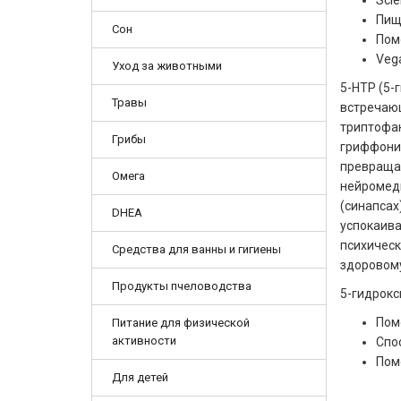
Scie
Пищ
Сон
Пом
Vega
Уход за животными
5-HTP (5-
Травы
встречаю
триптофан
Грибы
гриффония 
превращае
Омега
нейромед
(синапсах
DHEA
успокаива
психическ
Средства для ванны и гигиены
здоровому
Продукты пчеловодства
5-гидрокс
Пом
Питание для физической
активности
Спо
Пом
Для детей