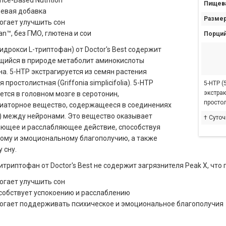
nce-Based Nutrition™
Пищева
евая добавка
Размер
огает улучшить сон
n™, без ГМО, глютена и сои
Порций
гидрокси L-триптофан) от Doctor's Best содержит
щийся в природе метаболит аминокислоты
а. 5-HTP экстрагируется из семян растения
простолистная (Griffonia simplicifolia). 5-HTP
5-HTP (
экстра
тся в головном мозге в серотонин,
простоли
иаторное вещество, содержащееся в соединениях
) между нейронами. Это вещество оказывает
† Суто
ющее и расслабляющее действие, способствуя
ому и эмоциональному благополучию, а также
 сну.
итриптофан от Doctor's Best не содержит загрязнителя Peak X, чт
огает улучшить сон
собствует успокоению и расслаблению
огает поддерживать психическое и эмоциональное благополучия