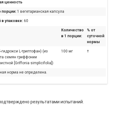
я ценность
 порции:
1 вегетарианская капсула
 в упаковке:
60
Количество
% от
в 1 порции:
суточной
нормы
5-гидрокси L-триптофан) (из
100 мг
†
кта семян гриффонии
стной [Griffonia simplicifolia])
чная норма не определена.
о подтверждено результатами испытаний.