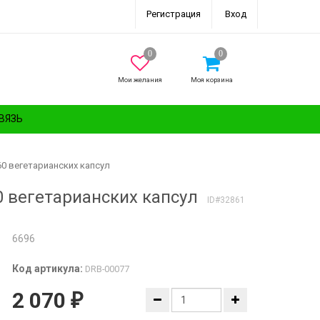
Регистрация
Вход
Мои желания
Моя корзина
ВЯЗЬ
 60 вегетарианских капсул
60 вегетарианских капсул
ID#32861
6696
Код артикула:
DRB-00077
2 070
₽