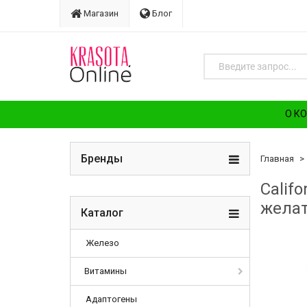
Магазин
Блог
О К
Бренды
Главная
Califo
желат
Каталог
Железо
Витамины
Адаптогены