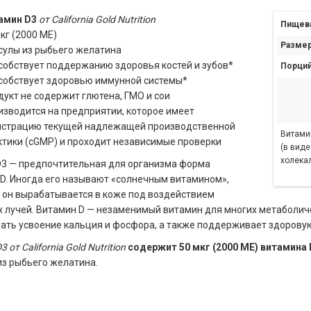
амин D3
от California Gold Nutrition
Пищева
кг (2000 МЕ)
Размер
сулы из рыбьего желатина
собствует поддержанию здоровья костей и зубов*
Порций
собствует здоровью иммунной системы*
дукт не содержит глютена, ГМО и сои
изводится на предприятии, которое имеет
истрацию текущей надлежащей производственной
Витами
ктики (cGMP) и проходит независимые проверки
(в виде
холека
3 — предпочтительная для организма форма
D. Иногда его называют «солнечным витамином»,
 он вырабатывается в коже под воздействием
 лучей. Витамин D — незаменимый витамин для многих метаболич
ать усвоение кальция и фосфора, а также поддерживает здорову
 от California Gold Nutrition
содержит 50 мкг (2000 МЕ) витамина 
из рыбьего желатина.