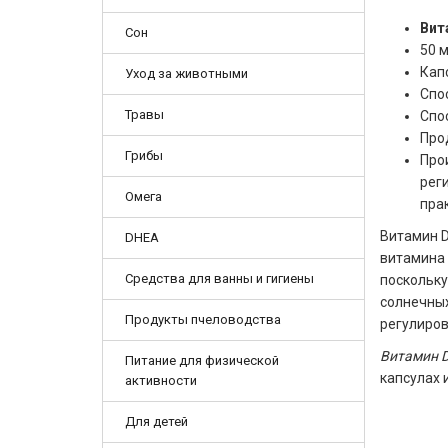
Вит
Сон
50 м
Кап
Уход за животными
Спо
Травы
Спо
Про
Грибы
Про
рег
Омега
пра
Витамин D
DHEA
витамина 
Средства для ванны и гигиены
поскольку
солнечных
Продукты пчеловодства
регулиров
Витамин D3
Питание для физической
капсулах 
активности
Для детей