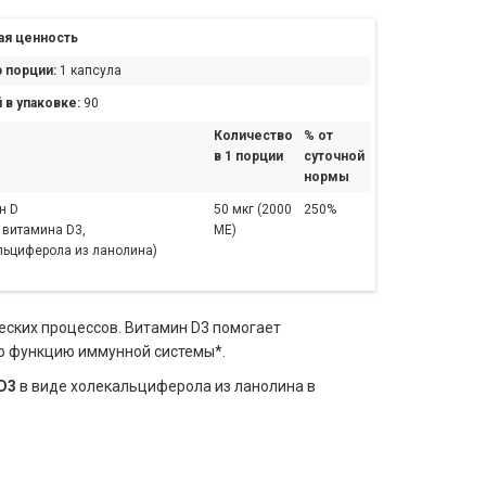
я ценность
 порции:
1 капсула
 в упаковке:
90
Количество
% от
в 1 порции
суточной
нормы
н D
50 мкг (2000
250%
 витамина D3,
МЕ)
льциферола из ланолина)
еских процессов. Витамин D3 помогает
ю функцию иммунной системы*.
D3
в виде холекальциферола из ланолина в