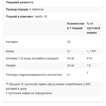
Пищевая ценность
Размер порции
: 6 таблеток
Порций в упаковке
: прибл. 42
Количество
% от
в 1 порции
суточной
нормы
Калории
20
Белки
5 г
<, 1%**
витамин C (в виде аскорбата кальция).
60 мг
67%
Натрий
20 мг
1%
†
Пептиды гидролизированного коллагена
6 г
** Процент от суточной нормы при условии потребления 2,000
калорий в день.
† Суточная норма не определена.