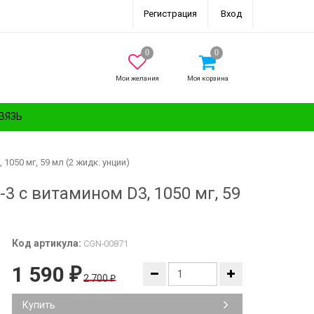
Регистрация
Вход
Мои желания
Моя корзина
ВЯЗЬ
 1050 мг, 59 мл (2 жидк. унции)
а-3 с витамином D3, 1050 мг, 59
Код артикула:
CGN-00871
1 590
₽
2 700
₽
Купить