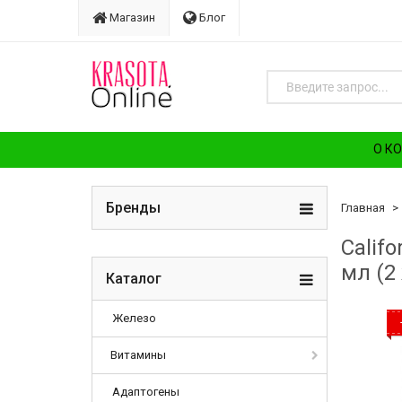
Магазин
Блог
О К
Бренды
Главная
Califo
мл (2
Каталог
Железо
Витамины
Адаптогены