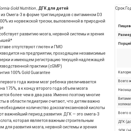
fornia Gold Nutrition
,
ДГК для детей
Срок Го
 из Омега-3 в форме триглицеридов с витамином D3
100% из норвежской трески, выловленной в природной
Пищева
де
собствует развитию мозга, нервной системы и зрения
Размер
ышей*
Порций
ставе отсутствуют глютен и ГМО
изводится на предприятии, проходящем независимые
верки и имеющем регистрацию текущей надлежащей
изводственной практики (cGMP)
антия 100% Gold Guarantee
Калори
Всего 
 первого года жизни мозг ребенка увеличивается
на 175%, а к концу второго года объем мозга
Насыщ
ется более чем в два раза. Именно поэтому многие
Витамин
ты в области педиатрии считают, что детям важно
холека
необходимое количество докозагексаеновой кислоты
Всего 
тот важнейший период развития. ДГК — это омега-3
слота, которая является важным строительным
ДГК (д
м для развития мозга, нервной системы и зрения
ЭПК (э