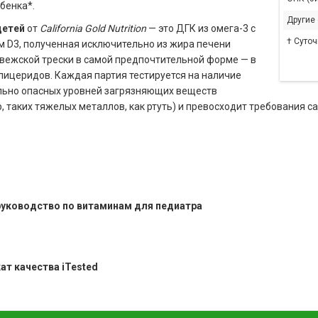
бенка*.
Другие
детей
от
California Gold Nutrition
— это ДГК из омега-3 с
† Суто
 D3, полученная исключительно из жира печени
вежской трески в самой предпочтительной форме — в
лицеридов. Каждая партия тестируется на наличие
льно опасных уровней загрязняющих веществ
, таких тяжелых металлов, как ртуть) и превосходит требования 
руководство по витаминам для педиатра
ат качества iTested