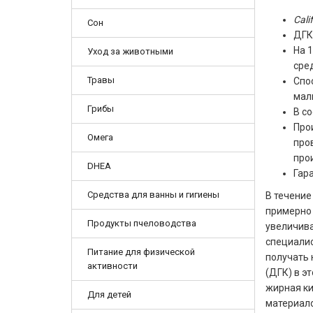
Cali
Сон
ДГК
На 
Уход за животными
сре
Травы
Спо
мал
Грибы
В со
Про
Омега
про
про
DHEA
Гар
Средства для ванны и гигиены
В течение
примерно 
Продукты пчеловодства
увеличива
специалис
Питание для физической
получать 
активности
(ДГК) в э
жирная ки
Для детей
материало