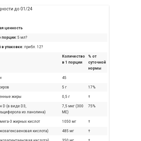
дности до 01/24
я ценность
 порции:
5 мл?
 в упаковке:
прибл. 12?
Количество
% от
в 1 порции
суточной
нормы
и
45
жиров
5 г
17%
енные жиры
0,5 г
†
 D (в виде D3,
7,5 мкг (300
75%
льциферола из ланолина)
МЕ)
омега-3 жирных кислот
1050 мг
†
окозагексаеновая кислота)
485 мг
†
йкозапентаеновая кислота)
350 мг
†