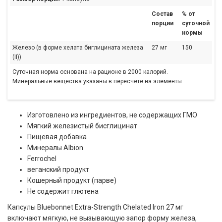
Состав
% от
порции
суточной
нормы
Железо (в форме хелата биглицината железа
27 мг
150
(II))
Суточная норма основана на рационе в 2000 калорий.
Минеральные вещества указаны в пересчете на элементы.
Изготовлено из ингредиентов, не содержащих ГМО
Мягкий железистый бисглицинат
Пищевая добавка
Минералы Albion
Ferrochel
веганский продукт
Кошерный продукт (парве)
Не содержит глютена
Капсулы Bluebonnet Extra-Strength Chelated Iron 27 мг
включают мягкую, не вызывающую запор форму железа,