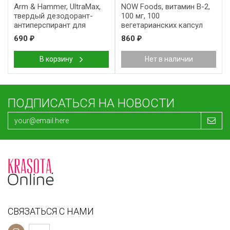
Arm & Hammer, UltraMax,
NOW Foods, витамин B-2,
твердый дезодорант-
100 мг, 100
антиперспирант для
вегетарианских капсул
мужчин, аромат «Active
690
860
₽
₽
Sport», 73 г (2,6 унции)
В корзину
Нет в наличии
ПОДПИСАТЬСЯ НА НОВОСТИ
СВЯЗАТЬСЯ С НАМИ