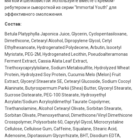
мягкой и шелковистой. Используйте вместе с кремом-
ребутером и сывороткой из серии "Immortal Youth" для
эффективного омоложения.
Состав:
Betula Platyphylla Japonica Juice, Glycerin, Cyclopentasiloxane,
Dimethicone, Cetearyl Alcohol, Dipropylene Glycol, Cetyl
Ethylhexanoate, Hydrogenated Polydecene, Arbutin, Isocetyl
Myristate, PEG-2M, Hydrogenated Lecithin, Pseudoalteramonas
Ferment Extract, Cassia Alata Leaf Extract,
Triethoxycaprylylsilane, Sodium Metabisulfite, Hydrolyzed Wheat
Protein, Hydrolyzed Soy Protein, Cucumis Melo (Melon) Fruit
Extract, Glyceryl Steaerate SE, Cetearyl Glucoside, Sodium Cocoyl
Alaninate, Butyrospermum Parkii (Shea) Butter, Glyceryl Stearate,
Sucrose Distearate, PEG-100 Stearate, Hydroxyethyl
Acrylate/Sodium Acryloyldimethyl Taurate Copolymer,
Triethanolamine, Alcohol Cetearyl Olivate, Sorbitan Stearate,
Sorbitan Olivate, Phenoxyethanol, Dimethicone/Vinyl Dimethicone
Crosspolymer, Polysorbate 60, Caprylyl Glycol, Microcrystaline
Cellulose, Cellulose Gum, Caffeine, Squalane, Stearic Acid,
Adenosine, Dipotassium Glycyrrhizate, BHT, Disodium EDTA,