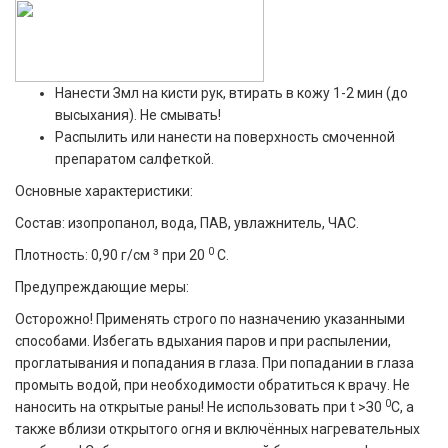
Нанести Змл на кисти рук, втирать в кожу 1-2 мин (до
высыхания). Не смывать!
Распылить или нанести на поверхность смоченной
препаратом салфеткой.
Основные характеристики:
Состав: изопропанол, вода, ПАВ, увлажнитель, ЧАС.
з
0
Плотность: 0,90 г/см
при 20
С.
Предупреждающие меры:
Осторожно! Применять строго по назначению указанными
способами. Избегать вдыхания паров и при распылении,
проглатывания и попадания в глаза. При попадании в глаза
промыть водой, при необходимости обратиться к врачу. Не
0
наносить на открытые раны! Не использовать при t >З0
С, а
также вблизи открытого огня и включённых нагревательных