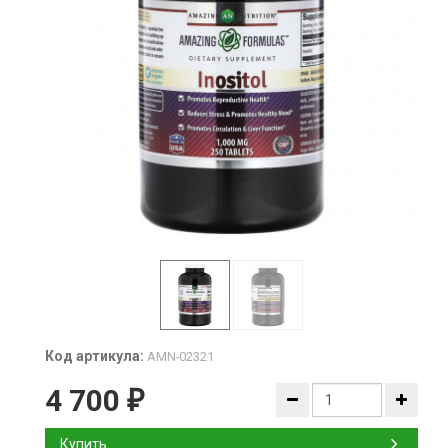
Код артикула:
AMN-02321
4 700
₽
Купить