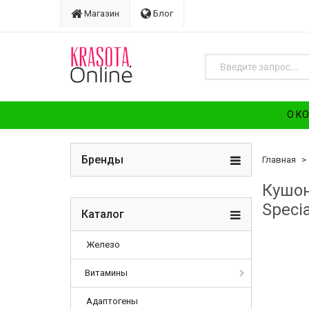
Магазин
Блог
О К
Бренды
Главная
Кушон
Speci
Каталог
Железо
Витамины
Адаптогены