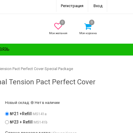
Регистрация
Вход
Мои желания
Моя корзина
ВЯЗЬ
sion Pact Perfect Cover Special Package
 Tension Pact Perfect Cover
Новый склад:
Нет в наличии
№21 +Refill
MS141a
№23 + Refill
MS141b