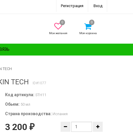
Регистрация
Вход
Мои желания
Моя корзина
ВЯЗЬ
N TECH
KIN TECH
ID#1077
Код артикула:
STH11
Обьем:
50 мл
Страна производства:
Испания
3 200
₽