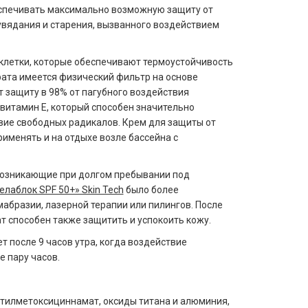
еспечивать максимально возможную защиту от
 увядания и старения, вызванного воздействием
клетки, которые обеспечивают термоустойчивость
арата имеется физический фильтр на основе
т защиту в 98% от пагубного воздействия
 витамин Е, который способен значительно
вие свободных радикалов. Крем для защиты от
рименять и на отдыхе возле бассейна с
 возникающие при долгом пребывании под
елаблок SPF 50+» Skin Tech
было более
бразии, лазерной терапии или пилингов. После
 способен также защитить и успокоить кожу.
т после 9 часов утра, когда воздействие
 пару часов.
октилметоксициннамат, оксиды титана и алюминия,