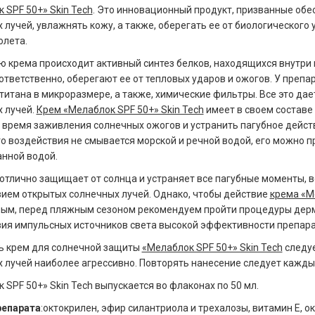
 SPF 50+» Skin Tech
. Это инновационный продукт, призванные об
 лучей, увлажнять кожу, а также, оберегать ее от биологического
олета.
 крема происходит активный синтез белков, находящихся внутри 
оответственно, оберегают ее от тепловых ударов и ожогов. У преп
титана в микроразмере, а также, химические фильтры. Все это дае
 лучей.
Крем «Мелаблок SPF 50+» Skin Tech
имеет в своем составе
 время заживления солнечных ожогов и устранить пагубное дейст
о воздействия не смывается морской и речной водой, его можно п
нной водой.
отлично защищает от солнца и устраняет все пагубные моменты,
ием открытых солнечных лучей. Однако, чтобы действие
крема «М
м, перед пляжным сезоном рекомендуем пройти процедуры дерма
ия импульсных источников света высокой эффективности препарат
ь крем для солнечной защиты
«Мелаблок SPF 50+» Skin Tech
следуе
 лучей наиболее агрессивно. Повторять нанесение следует каждые
 SPF 50+» Skin Tech выпускается во флаконах по 50 мл.
репарата
:октокрилен, эфир силантриола и трехалозы, витамин Е, 