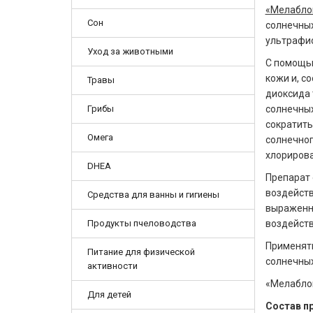
«Мелаблок
Сон
солнечных
ультрафи
Уход за животными
С помощью
кожи и, с
Травы
диоксида 
Грибы
солнечных
сократить
Омега
солнечног
хлорирова
DHEA
Препарат 
воздейств
Средства для ванны и гигиены
выраженны
Продукты пчеловодства
воздейств
Применят
Питание для физической
солнечных
активности
«Мелаблок
Для детей
Состав п