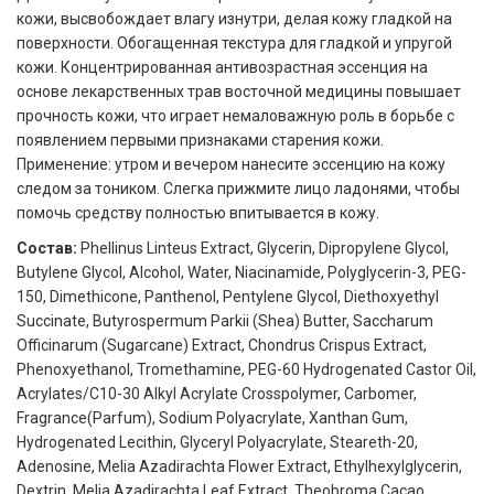
кожи, высвобождает влагу изнутри, делая кожу гладкой на
поверхности. Обогащенная текстура для гладкой и упругой
кожи. Концентрированная антивозрастная эссенция на
основе лекарственных трав восточной медицины повышает
прочность кожи, что играет немаловажную роль в борьбе с
появлением первыми признаками старения кожи.
Применение: утром и вечером нанесите эссенцию на кожу
следом за тоником. Слегка прижмите лицо ладонями, чтобы
помочь средству полностью впитывается в кожу.
Состав:
Phellinus Linteus Extract, Glycerin, Dipropylene Glycol,
Butylene Glycol, Alcohol, Water, Niacinamide, Polyglycerin-3, PEG-
150, Dimethicone, Panthenol, Pentylene Glycol, Diethoxyethyl
Succinate, Butyrospermum Parkii (Shea) Butter, Saccharum
Officinarum (Sugarcane) Extract, Chondrus Crispus Extract,
Phenoxyethanol, Tromethamine, PEG-60 Hydrogenated Castor Oil,
Acrylates/C10-30 Alkyl Acrylate Crosspolymer, Carbomer,
Fragrance(Parfum), Sodium Polyacrylate, Xanthan Gum,
Hydrogenated Lecithin, Glyceryl Polyacrylate, Steareth-20,
Adenosine, Melia Azadirachta Flower Extract, Ethylhexylglycerin,
Dextrin, Melia Azadirachta Leaf Extract, Theobroma Cacao